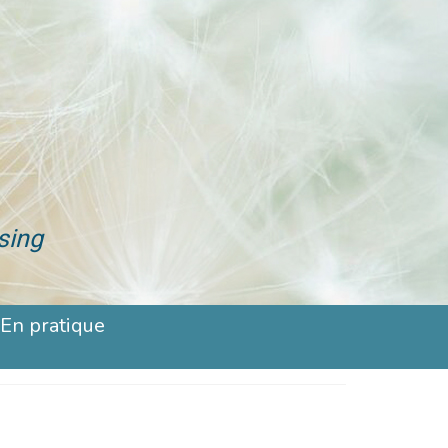
sing
En pratique