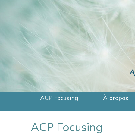
A
ACP Focusing
À propos
ACP Focusing