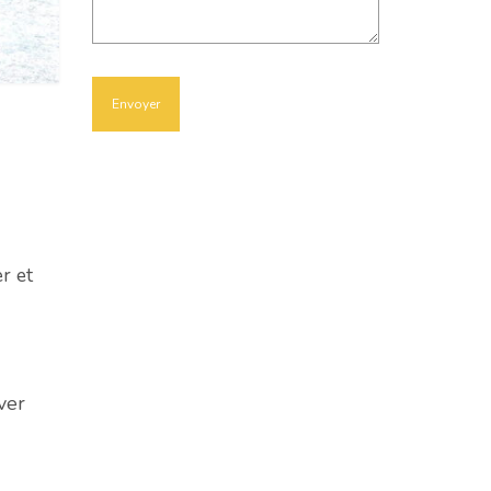
er et
ver